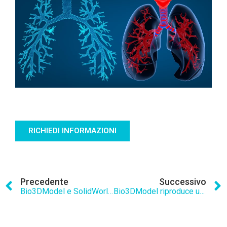
RICHIEDI INFORMAZIONI
Precedente
Successivo
Bio3DModel e SolidWorld GROUP creano un nuovo simulatore aortico in 3D per accesso endovascolare
Bio3DModel riproduce un cervello umano affetto da tumore in 3D