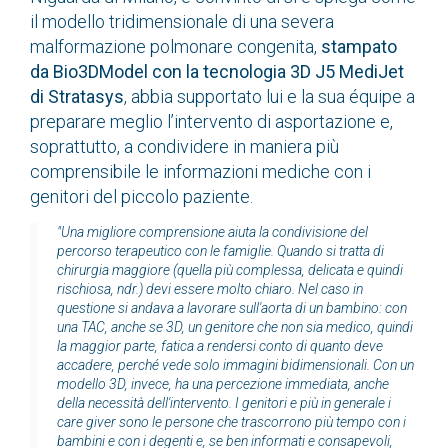
il modello tridimensionale di una severa
malformazione polmonare congenita,
stampato
da Bio3DModel con la tecnologia 3D J5 MediJet
di Stratasys
, abbia supportato lui e la sua équipe a
preparare meglio l’intervento di asportazione e,
soprattutto, a condividere in maniera più
comprensibile le informazioni mediche con i
genitori del piccolo paziente.
"Una migliore comprensione aiuta la condivisione del
percorso terapeutico con le famiglie. Quando si tratta di
chirurgia maggiore (quella più complessa, delicata e quindi
rischiosa, ndr.) devi essere molto chiaro. Nel caso in
questione si andava a lavorare sull'aorta di un bambino: con
una TAC, anche se 3D, un genitore che non sia medico, quindi
la maggior parte, fatica a rendersi conto di quanto deve
accadere, perché vede solo immagini bidimensionali. Con un
modello 3D, invece, ha una percezione immediata, anche
della necessità dell'intervento. I genitori e più in generale i
care giver sono le persone che trascorrono più tempo con i
bambini e con i degenti e, se ben informati e consapevoli,